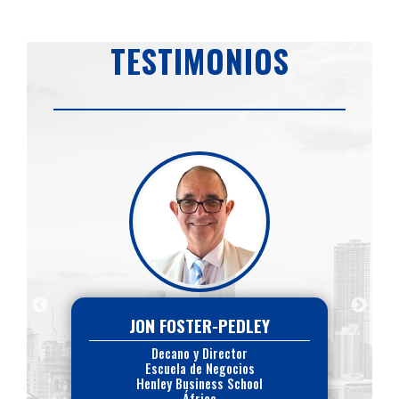
TESTIMONIOS
,
JON FOSTER-PEDLEY
E
Decano y Director
Escuela de Negocios
Henley Business School
o
África