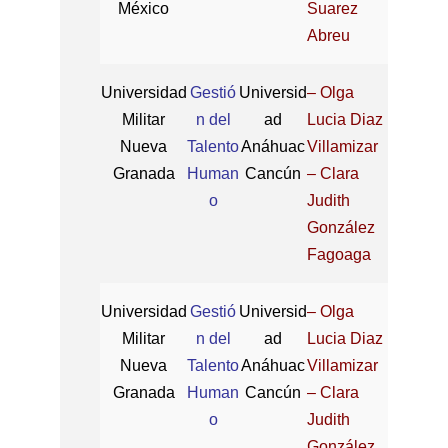
México
Suarez
Abreu
Universidad
Gestió
Universid
– Olga
Militar
n del
ad
Lucia Diaz
Nueva
Talento
Anáhuac
Villamizar
Granada
Human
Cancún
– Clara
o
Judith
González
Fagoaga
Universidad
Gestió
Universid
– Olga
Militar
n del
ad
Lucia Diaz
Nueva
Talento
Anáhuac
Villamizar
Granada
Human
Cancún
– Clara
o
Judith
González