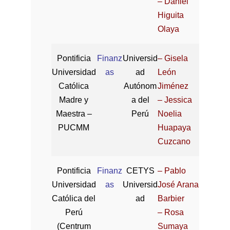
– Daniel
Higuita
Olaya
Pontificia
Finanz
Universid
– Gisela
Universidad
as
ad
León
Católica
Autónom
Jiménez
Madre y
a del
– Jessica
Maestra –
Perú
Noelia
PUCMM
Huapaya
Cuzcano
Pontificia
Finanz
CETYS
– Pablo
Universidad
as
Universid
José Arana
Católica del
ad
Barbier
Perú
– Rosa
(Centrum
Sumaya