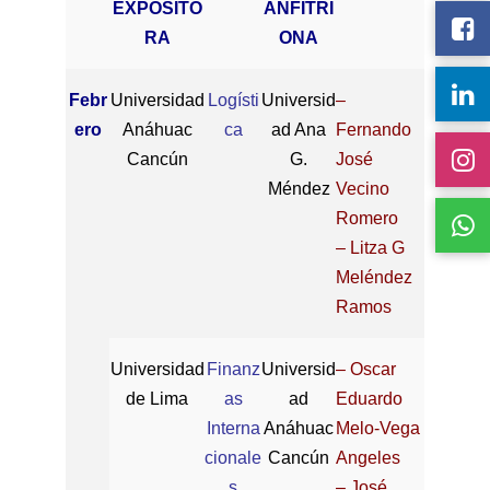
EXPOSITO
ANFITRI
RA
ONA
Febr
Universidad
Logísti
Universid
–
ero
Anáhuac
ca
ad Ana
Fernando
Cancún
G.
José
Méndez
Vecino
Romero
– Litza G
Meléndez
Ramos
Universidad
Finanz
Universid
– Oscar
de Lima
as
ad
Eduardo
Interna
Anáhuac
Melo-Vega
cionale
Cancún
Angeles
s
– José