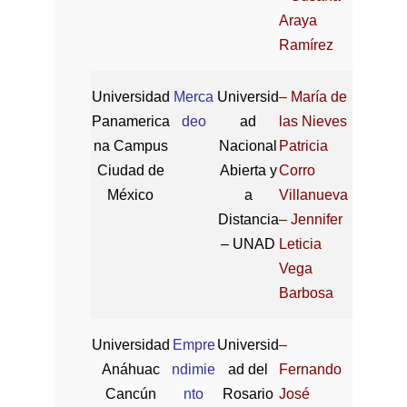
Araya
Ramírez
Universidad
Merca
Universid
– María de
Panamerica
deo
ad
las Nieves
na Campus
Nacional
Patricia
Ciudad de
Abierta y
Corro
México
a
Villanueva
Distancia
– Jennifer
– UNAD
Leticia
Vega
Barbosa
Universidad
Empre
Universid
–
Anáhuac
ndimie
ad del
Fernando
Cancún
nto
Rosario
José