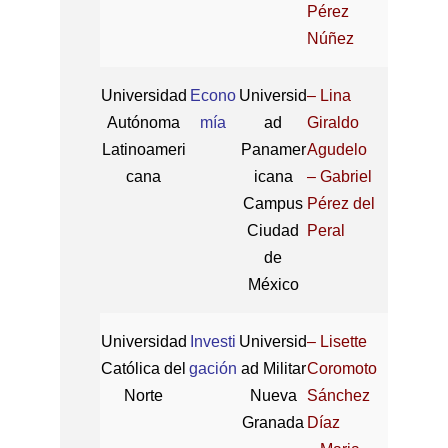
Pérez
Núñez
Universidad
Econo
Universid
– Lina
Autónoma
mía
ad
Giraldo
Latinoameri
Panamer
Agudelo
cana
icana
– Gabriel
Campus
Pérez del
Ciudad
Peral
de
México
Universidad
Investi
Universid
– Lisette
Católica del
gación
ad Militar
Coromoto
Norte
Nueva
Sánchez
Granada
Díaz