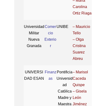
– Maria
Carolina
Ortiz Riaga
Universidad
Comer
UNIBE
– Mauricio
Militar
cio
Tello
Nueva
Exterio
– Olga
Granada
r
Cristina
Suarez
Abreu
UNIVERSI
Finanz
Pontificia
– Marisol
DAD ESAN
as
Universid
Caceda
ad
Quispe
Católica
– Gisela
Madre y
León
Maestra
Jiménez