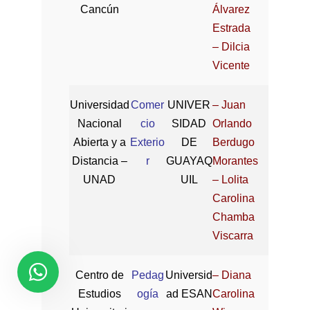
Cancún
Álvarez
Estrada
– Dilcia
Vicente
Universidad
Comer
UNIVER
– Juan
Nacional
cio
SIDAD
Orlando
Abierta y a
Exterio
DE
Berdugo
Distancia –
r
GUAYAQ
Morantes
UNAD
UIL
– Lolita
Carolina
Chamba
Viscarra
Centro de
Pedag
Universid
– Diana
Estudios
ogía
ad ESAN
Carolina