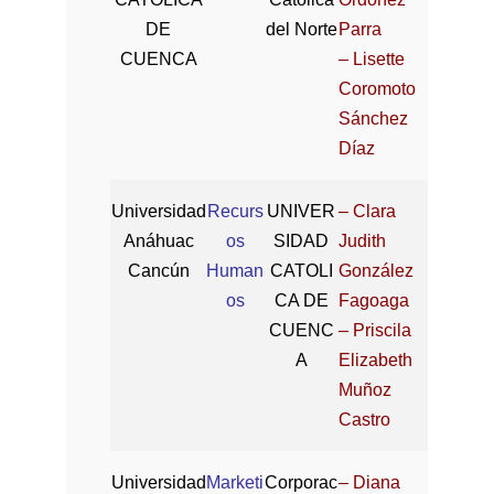
DE
del Norte
Parra
CUENCA
– Lisette
Coromoto
Sánchez
Díaz
Universidad
Recurs
UNIVER
– Clara
Anáhuac
os
SIDAD
Judith
Cancún
Human
CATOLI
González
os
CA DE
Fagoaga
CUENC
– Priscila
A
Elizabeth
Muñoz
Castro
Universidad
Marketi
Corporac
– Diana