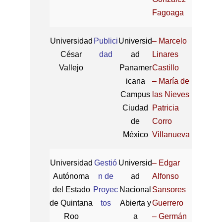
Fagoaga
Universidad
Publici
Universid
– Marcelo
César
dad
ad
Linares
Vallejo
Panamer
Castillo
icana
– María de
Campus
las Nieves
Ciudad
Patricia
de
Corro
México
Villanueva
Universidad
Gestió
Universid
– Edgar
Autónoma
n de
ad
Alfonso
del Estado
Proyec
Nacional
Sansores
de Quintana
tos
Abierta y
Guerrero
Roo
a
– Germán