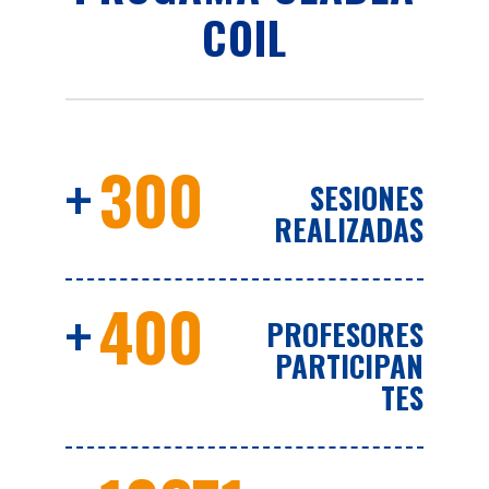
COIL
+
300
SESIONES
REALIZADAS
+
400
PROFESORES
PARTICIPAN
TES