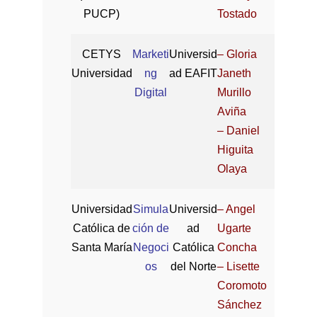
PUCP)
Tostado
CETYS
Marketi
Universid
– Gloria
Universidad
ng
ad EAFIT
Janeth
Digital
Murillo
Aviña
– Daniel
Higuita
Olaya
Universidad
Simula
Universid
– Angel
Católica de
ción de
ad
Ugarte
Santa María
Negoci
Católica
Concha
os
del Norte
– Lisette
Coromoto
Sánchez