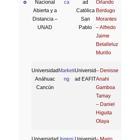
o
Nacional
ca
ad
Orlando
Abierta y a
Católica
Berdugo
Distancia –
San
Morantes
UNAD
Pablo
– Alfredo
Jaime
Betalleluz
Murillo
Universidad
Marketi
Universid
– Denisse
Anáhuac
ng
ad EAFIT
Anahi
Cancún
Gamboa
Tamay
– Daniel
Higuita
Olaya
Universidad
Ingeni
Universid
– Mario