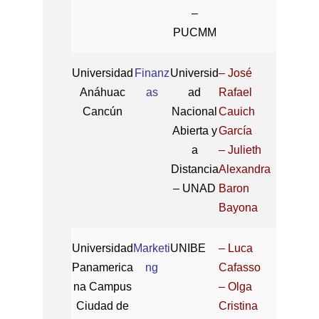
–
PUCMM
Universidad
Finanz
Universid
– José
Anáhuac
as
ad
Rafael
Cancún
Nacional
Cauich
Abierta y
García
a
– Julieth
Distancia
Alexandra
– UNAD
Baron
Bayona
Universidad
Marketi
UNIBE
– Luca
Panamerica
ng
Cafasso
na Campus
– Olga
Ciudad de
Cristina