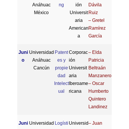
Anáhuac
ng
ión
Dávila
México
Universit
Ruiz
aria
– Gretel
American
Ramírez
a
García
Juni
Universidad
Patent
Corporac
– Elda
o
Anáhuac
es y
ión
Patricia
Cancún
propie
Universit
Beltraán
dad
aria
Manzanero
Intelect
Iberoame
– Oscar
ual
ricana
Humberto
Quintero
Landinez
Juni
Universidad
Logísti
Universid
– Juan