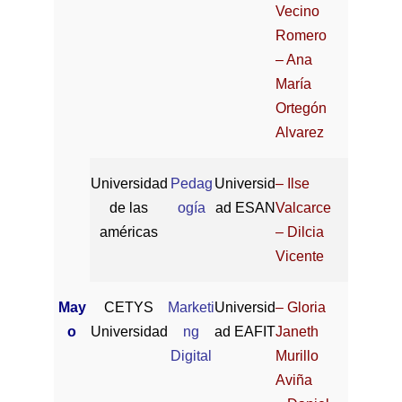
Vecino
Romero
– Ana
María
Ortegón
Alvarez
Universidad
Pedag
Universid
– Ilse
de las
ogía
ad ESAN
Valcarce
américas
– Dilcia
Vicente
May
CETYS
Marketi
Universid
– Gloria
o
Universidad
ng
ad EAFIT
Janeth
Digital
Murillo
Aviña