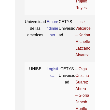
Trujillo
Reyes
Universidad
Empre
CETYS
– Ilse
de las
ndimie
Universid
Valcarce
américas
nto
ad
– Karina
Michelle
Lazcano
Alvarez
UNIBE
Logísti
CETYS
– Olga
ca
Universid
Cristina
ad
Suarez
Abreu
– Gloria
Janeth
Murillo