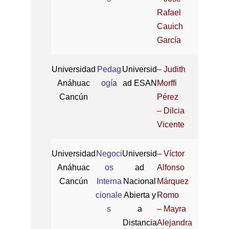
Rafael
Cauich
García
Universidad
Pedag
Universid
– Judith
Anáhuac
ogía
ad ESAN
Morffi
Cancún
Pérez
– Dilcia
Vicente
Universidad
Negoci
Universid
– Víctor
Anáhuac
os
ad
Alfonso
Cancún
Interna
Nacional
Márquez
cionale
Abierta y
Romo
s
a
– Mayra
Distancia
Alejandra