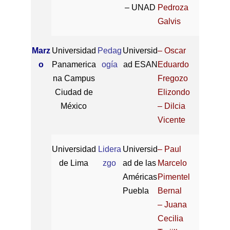
– UNAD
Pedroza
Galvis
Marz
Universidad
Pedag
Universid
– Oscar
o
Panamerica
ogía
ad ESAN
Eduardo
na Campus
Fregozo
Ciudad de
Elizondo
México
– Dilcia
Vicente
Universidad
Lidera
Universid
– Paul
de Lima
zgo
ad de las
Marcelo
Américas
Pimentel
Puebla
Bernal
– Juana
Cecilia