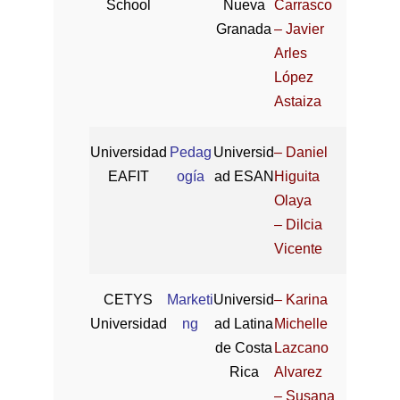
School
Nueva
Carrasco
Granada
– Javier
Arles
López
Astaiza
Universidad
Pedag
Universid
– Daniel
EAFIT
ogía
ad ESAN
Higuita
Olaya
– Dilcia
Vicente
CETYS
Marketi
Universid
– Karina
Universidad
ng
ad Latina
Michelle
de Costa
Lazcano
Rica
Alvarez
– Susana