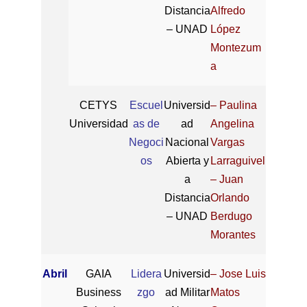
Distancia
Alfredo
– UNAD
López
Montezum
a
CETYS
Escuel
Universid
– Paulina
Universidad
as de
ad
Angelina
Negoci
Nacional
Vargas
os
Abierta y
Larraguivel
a
– Juan
Distancia
Orlando
– UNAD
Berdugo
Morantes
Abril
GAIA
Lidera
Universid
– Jose Luis
Business
zgo
ad Militar
Matos