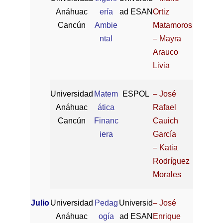
Anáhuac
ería
ad ESAN
Ortiz
Cancún
Ambie
Matamoros
ntal
– Mayra
Arauco
Livia
Universidad
Matem
ESPOL
– José
Anáhuac
ática
Rafael
Cancún
Financ
Cauich
iera
García
– Katia
Rodríguez
Morales
Julio
Universidad
Pedag
Universid
– José
Anáhuac
ogía
ad ESAN
Enrique