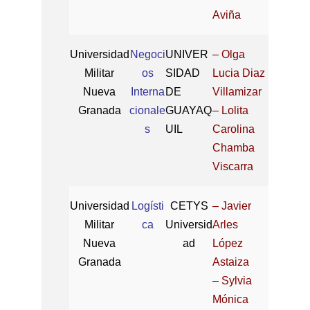
Aviña
Universidad
Negoci
UNIVER
– Olga
Militar
os
SIDAD
Lucia Diaz
Nueva
Interna
DE
Villamizar
Granada
cionale
GUAYAQ
– Lolita
s
UIL
Carolina
Chamba
Viscarra
Universidad
Logísti
CETYS
– Javier
Militar
ca
Universid
Arles
Nueva
ad
López
Granada
Astaiza
– Sylvia
Mónica