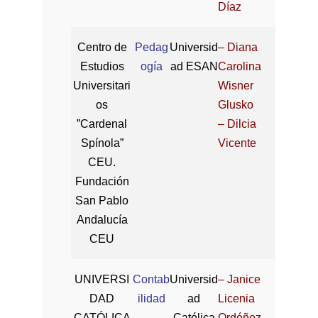
Díaz
Centro de
Pedag
Universid
– Diana
Estudios
ogía
ad ESAN
Carolina
Universitari
Wisner
os
Glusko
”Cardenal
– Dilcia
Spínola”
Vicente
CEU.
Fundación
San Pablo
Andalucía
CEU
UNIVERSI
Contab
Universid
– Janice
DAD
ilidad
ad
Licenia
CATÓLICA
Católica
Ordóñez